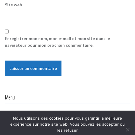
Site web
Enregistrer mon nom, mon e-mail et mon site dans le
navigateur pour mon prochain commentaire.
Menu
Nous utilisons des cookies pour vous garantir la meilleure
expérience sur notre site web. Vous pouvez les accepter ou
les refuser
Proudly powered by WordPress
|
Theme:
Oria
by