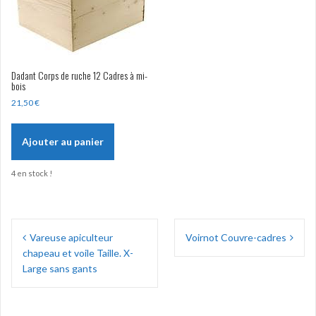
Dadant Corps de ruche 12 Cadres à mi-
bois
21,50
€
Ajouter au panier
4 en stock !
Navigation
Vareuse apiculteur
Voirnot Couvre-cadres
de
chapeau et voile Taille. X-
l’article
Large sans gants