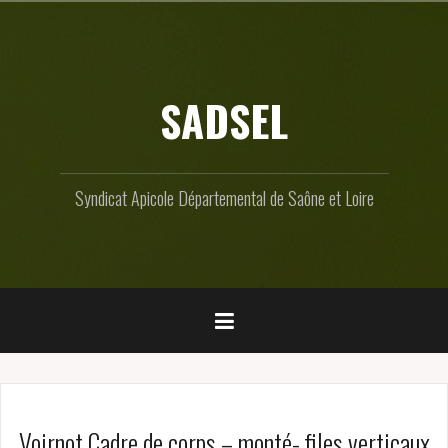
Skip
to
content
SADSEL
Syndicat Apicole Départemental de Saône et Loire
Voirnot Cadre de corps – monté- files verticaux