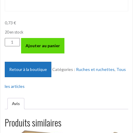
0,73
€
20 en stock
quantité
Ajouter au panier
de
Voirnot
Cadre
de
Retour à la boutique
Catégories :
Ruches et ruchettes
,
Tous
corps
-
les articles
monté-
files
verticaux
Avis
Produits similaires