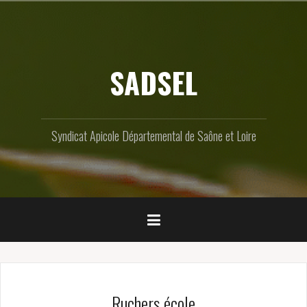
Skip
to
content
SADSEL
Syndicat Apicole Départemental de Saône et Loire
Ruchers école