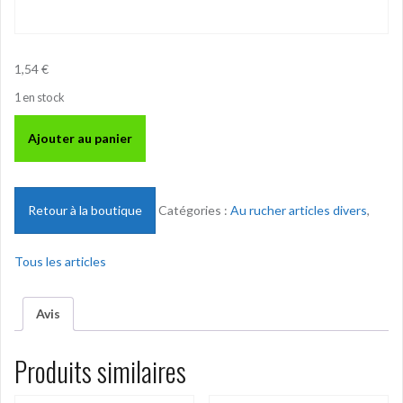
1,54
€
1 en stock
quantité
Ajouter au panier
de
Pointes
cadres
tête
Retour à la boutique
Catégories :
Au rucher articles divers
,
plate
-
Tous les articles
30
x
1,5
Avis
-
250
Produits similaires
gr