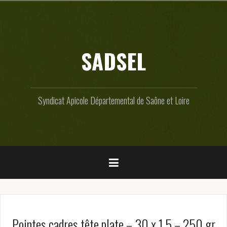
Skip
to
content
SADSEL
Syndicat Apicole Départemental de Saône et Loire
Pointes cadres tête plate – 30 x 1,5 – 250 gr