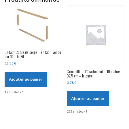
(
remise
5%
par
carton
10
pains
)
Dadant Cadre de corps – en kit – vendu
par 10 – le Kit
12,35
€
Crémaillère d’écartement – 10 cadres –
37,5 cm – la paire
Ajouter au panier
0,78
€
19 en stock !
Ajouter au panier
233 en stock !