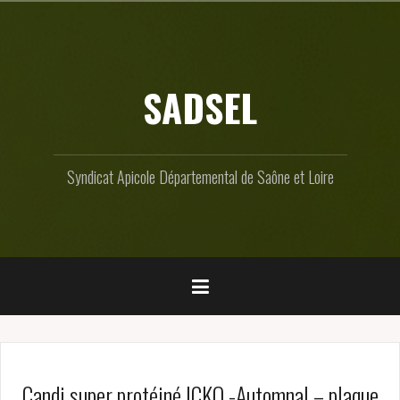
Skip
to
content
SADSEL
Syndicat Apicole Départemental de Saône et Loire
Candi super protéiné ICKO -Automnal – plaque