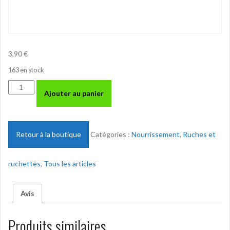
3,90
€
163 en stock
quantité
Ajouter au panier
de
Candi
super
protéiné
Retour à la boutique
Catégories :
Nourrissement
,
Ruches et
ICKO
-
ruchettes
,
Tous les articles
Automnal
-
plaque
Avis
de
1
Produits similaires
kg