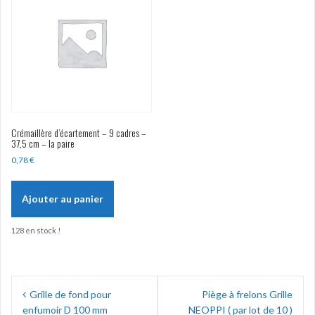
Crémaillère d’écartement – 9 cadres –
37,5 cm – la paire
0,78
€
Ajouter au panier
128 en stock !
Navigation
Grille de fond pour
Piège à frelons Grille
de
enfumoir D 100 mm
NEOPPI ( par lot de 10 )