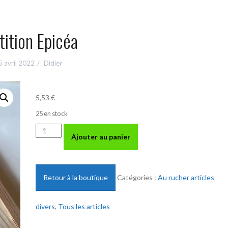
tition Epicéa
5 avril 2022
Didier
5,53
€
25 en stock
quantité
Ajouter au panier
de
Partition
Epicéa
Retour à la boutique
Catégories :
Au rucher articles
divers
,
Tous les articles