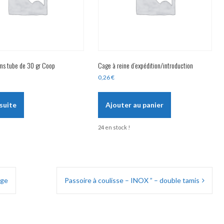
ims tube de 30 gr Coop
Cage à reine d’expédition/introduction
0,26
€
 suite
Ajouter au panier
24 en stock !
rge
Passoire à coulisse – INOX ” – double tamis