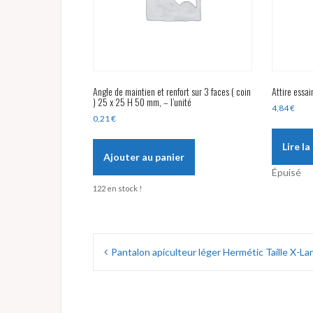
Angle de maintien et renfort sur 3 faces ( coin
Attire essa
) 25 x 25 H 50 mm, – l’unité
4,84
€
0,21
€
Lire la
Ajouter au panier
Épuisé
122 en stock !
Navigation
Pantalon apiculteur léger Hermétic Taille X-La
de
l’article