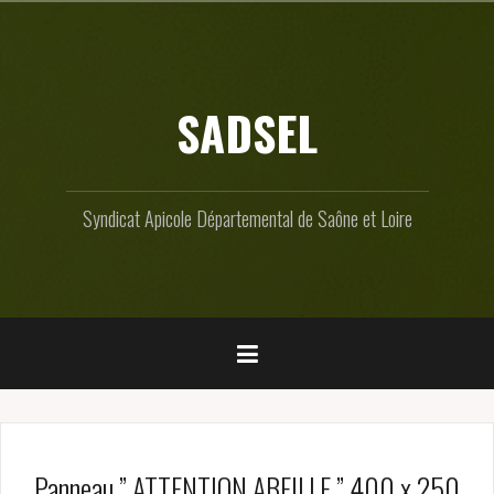
Skip
to
content
SADSEL
Syndicat Apicole Départemental de Saône et Loire
Panneau ” ATTENTION ABEILLE ” 400 x 250