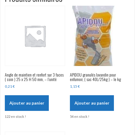
2mm
Angle de maintien et renfort sur 3 faces
APIDOU granulés lavandin pour
( coin ) 25 x 25 H 50 mm, – l’unité
enfumoir, ( sac 40L/25kg ) – le kg
0,21
€
1,15
€
Ajouter au panier
Ajouter au panier
122 en stock !
54 en stock !