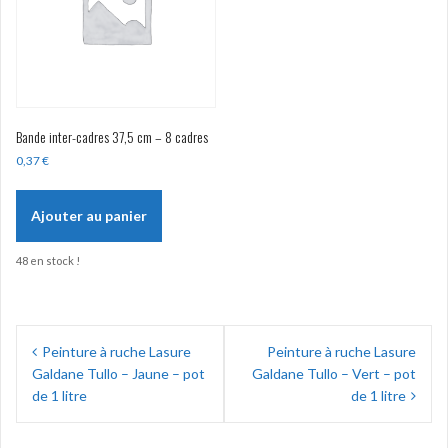
Bande inter-cadres 37,5 cm – 8 cadres
0,37
€
Ajouter au panier
48 en stock !
Navigation
Peinture à ruche Lasure
Peinture à ruche Lasure
de
Galdane Tullo – Jaune – pot
Galdane Tullo – Vert – pot
l’article
de 1 litre
de 1 litre