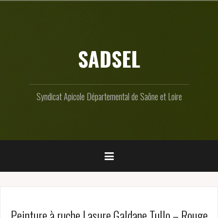
Skip
to
content
SADSEL
Syndicat Apicole Départemental de Saône et Loire
Peinture à ruche Lasure Galdane Tullo – Rouge