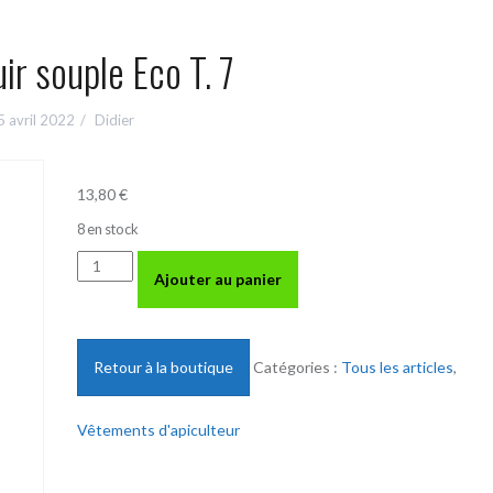
ir souple Eco T. 7
5 avril 2022
Didier
13,80
€
8 en stock
quantité
Ajouter au panier
de
Gants
cuir
souple
Retour à la boutique
Catégories :
Tous les articles
,
Eco
T.
Vêtements d'apiculteur
7