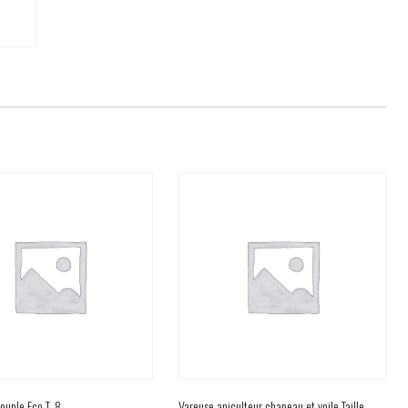
ouple Eco T. 8
Vareuse apiculteur chapeau et voile Taille.