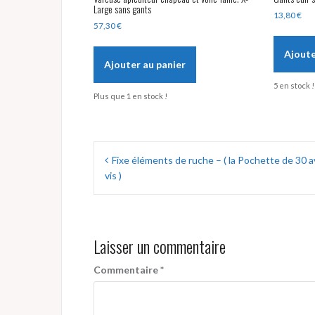
Large sans gants
13,80
€
57,30
€
Ajoute
Ajouter au panier
5 en stock !
Plus que 1 en stock !
Navigation
Fixe éléments de ruche – ( la Pochette de 30 
de
vis )
l’article
Laisser un commentaire
Commentaire
*