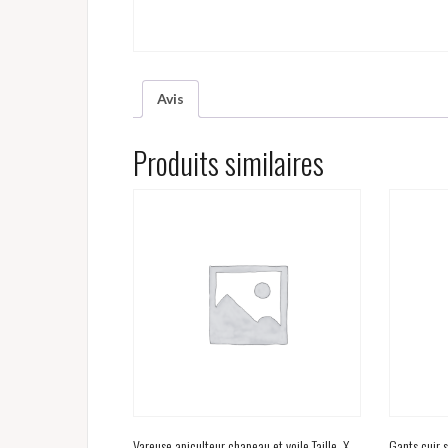
Avis
Produits similaires
Vareuse apiculteur chapeau et voile Taille. X-
Gants cuir s