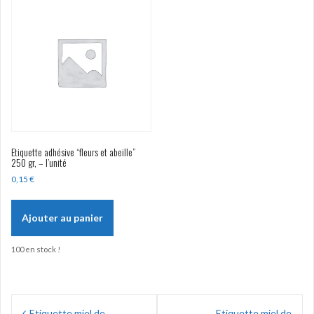
Etiquette adhésive “fleurs et abeille”
250 gr, – l’unité
0,15
€
Ajouter au panier
100 en stock !
Navigation
Etiquette miel de
Etiquette miel de