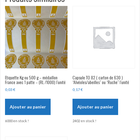
Etiquette Kg ou 500 g – médaillon
Capsule TO 82 ( carton de 630 )
France avec 1 patte – (RL /1000) l’unité
“Alvéoles/abeilles” ou “Ruche” l’unité
0,03
€
0,17
€
Ajouter au panier
Ajouter au panier
6000 en stock !
2402 en stock !