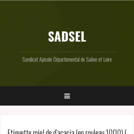
Skip
to
content
SADSEL
Syndicat Apicole Départemental de Saône et Loire
Etiquette miel de d’acacia (en rouleau 1000) (