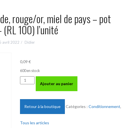
de, rouge/or, miel de pays – pot
– (RL 100) l’unité
5 avril 2022
Didier
0,09
€
600 en stock
quantité
Ajouter au panier
de
Etiquette
adhésive
ronde,
Retour à la boutique
Catégories :
Conditionnement
,
rouge/or,
miel
Tous les articles
de