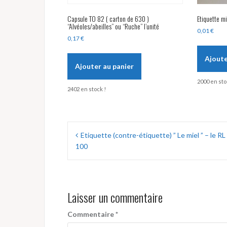
Capsule TO 82 ( carton de 630 )
Etiquette mie
“Alvéoles/abeilles” ou “Ruche” l’unité
0,01
€
0,17
€
Ajoute
Ajouter au panier
2000 en sto
2402 en stock !
Navigation
Etiquette (contre-étiquette) ” Le miel ” – le RL
de
100
l’article
Laisser un commentaire
Commentaire
*