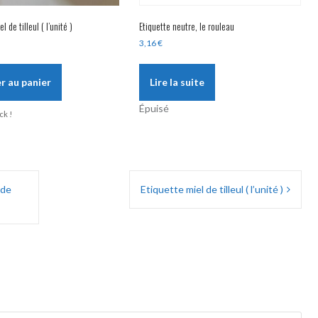
l de tilleul ( l’unité )
Etiquette neutre, le rouleau
3,16
€
r au panier
Lire la suite
Épuisé
ck !
 de
Etiquette miel de tilleul ( l’unité )