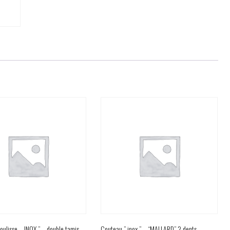
coulisse – INOX ” – double tamis
Couteau ” inox ” – “MALLARD” ? dents