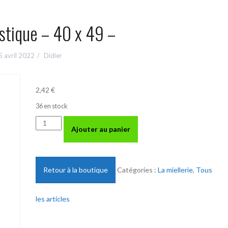
stique – 40 x 49 –
5 avril 2022
Didier
2,42
€
36 en stock
quantité
Ajouter au panier
de
Ecrou
plastique
-
Retour à la boutique
Catégories :
La miellerie
,
Tous
40
x
les articles
49
-