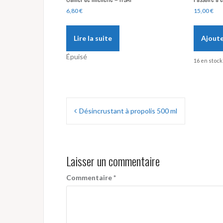
6,80
€
15,00
€
Lire la suite
Ajoute
Épuisé
16 en stock 
Navigation
Désincrustant à propolis 500 ml
de
l’article
Laisser un commentaire
Commentaire
*