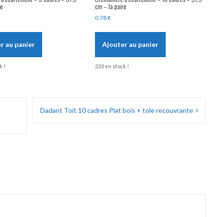
re
cm – la paire
0,78
€
r au panier
Ajouter au panier
k !
233 en stock !
Dadant Toit 10 cadres Plat bois + tole recouvrante