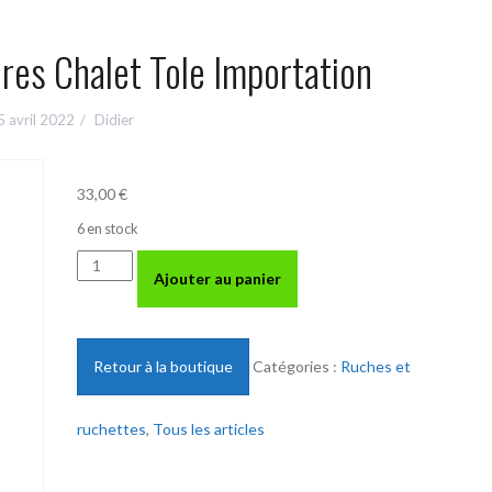
res Chalet Tole Importation
5 avril 2022
Didier
33,00
€
6 en stock
quantité
Ajouter au panier
de
Dadant
Toit
10
Retour à la boutique
Catégories :
Ruches et
cadres
Chalet
ruchettes
,
Tous les articles
Tole
Importation