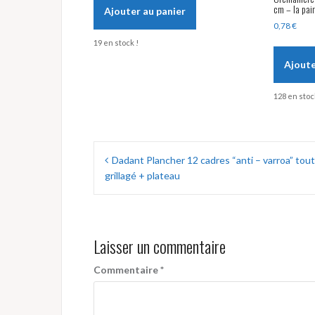
cm – la pai
Ajouter au panier
0,78
€
19 en stock !
Ajoute
128 en stoc
Navigation
Dadant Plancher 12 cadres “anti – varroa” tout
de
grillagé + plateau
l’article
Laisser un commentaire
Commentaire
*