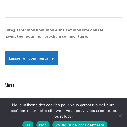
Enregistrer mon nom, mon e-mail et mon site dans le
navigateur pour mon prochain commentaire.
Menu
Nous utilisons des cookies pour vous garantir la meilleure
expérience sur notre site web. Vous pouvez les accepter ou
les refuser
Proudly powered by WordPress
|
Theme:
Oria
by
OK
Non
Politique de confidentialité
JustFreeThemes.