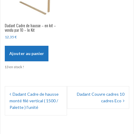
Dadant Cadre de hausse – en kit –
vendu par 10 – le Kit
12,35
€
Ajouter au panier
13 en stock !
Navigation
Dadant Cadre de hausse
Dadant Couvre cadres 10
de
monté filé vertical ( 1500 /
cadres Eco
l’article
Palette ) l’unité