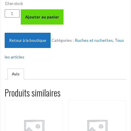
13 en stock
quantité
Ajouter au panier
de
Dadant
Cadre
de
Retour à la boutique
Catégories :
Ruches et ruchettes
,
Tous
hausse
-
les articles
en
kit
-
Avis
vendu
par
Produits similaires
10
-
le
Kit