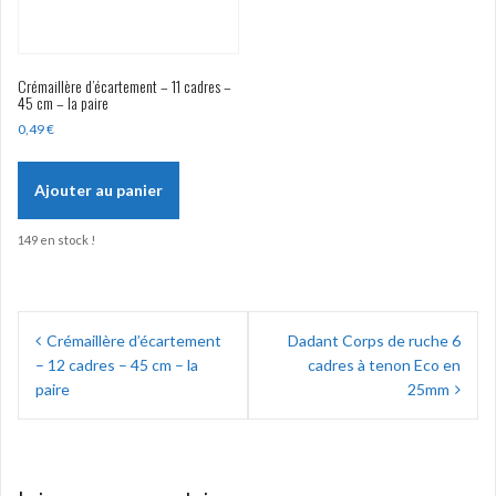
Crémaillère d’écartement – 11 cadres –
45 cm – la paire
0,49
€
Ajouter au panier
149 en stock !
Navigation
Crémaillère d’écartement
Dadant Corps de ruche 6
de
– 12 cadres – 45 cm – la
cadres à tenon Eco en
l’article
paire
25mm