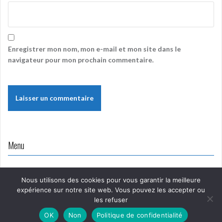
Enregistrer mon nom, mon e-mail et mon site dans le
navigateur pour mon prochain commentaire.
Menu
Nous utilisons des cookies pour vous garantir la meilleure
expérience sur notre site web. Vous pouvez les accepter ou
les refuser
Proudly powered by WordPress
|
Theme:
Oria
by
OK
Non
Politique de confidentialité
JustFreeThemes.