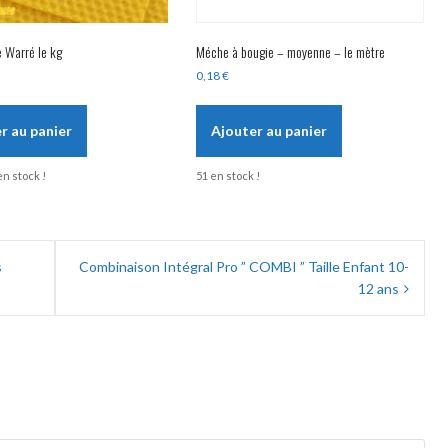
e Warré le kg
Méche à bougie – moyenne – le mètre
0,18
€
r au panier
Ajouter au panier
en stock !
51 en stock !
s
Combinaison Intégral Pro ” COMBI ” Taille Enfant 10-
12 ans