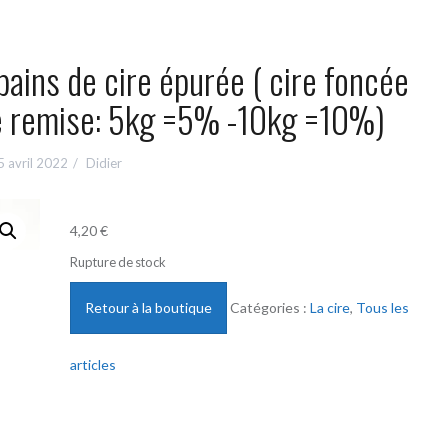
ains de cire épurée ( cire foncée
ge remise: 5kg =5% -10kg =10%)
5 avril 2022
Didier
4,20
€
Rupture de stock
Retour à la boutique
Catégories :
La cire
,
Tous les
articles