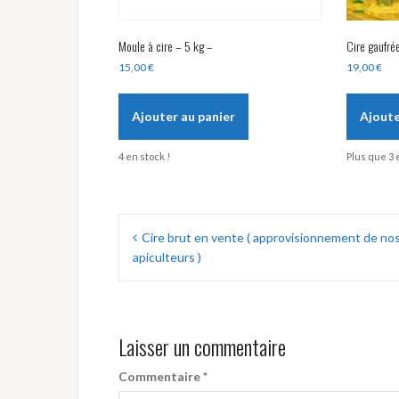
Moule à cire – 5 kg –
Cire gaufré
15,00
€
19,00
€
Ajouter au panier
Ajoute
4 en stock !
Plus que 3 
Navigation
Cire brut en vente ( approvisionnement de no
de
apiculteurs )
l’article
Laisser un commentaire
Commentaire
*