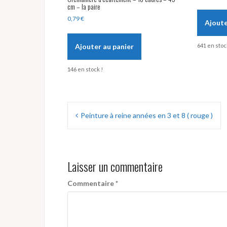
cm – la paire
0,79
€
Ajoute
Ajouter au panier
641 en stoc
146 en stock !
Navigation
Peinture à reine années en 3 et 8 ( rouge )
de
l’article
Laisser un commentaire
Commentaire
*