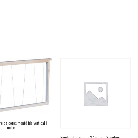
 de corps monté filé vertical (
e ) l’unité
Bande inter-cadres 37,5 cm – 8 cadres