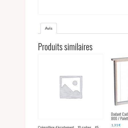
Avis
Produits similaires
Dadant Cadre
800 / Palett
1,31
€
Crémaillère d’écartement – 10 cadres – 45