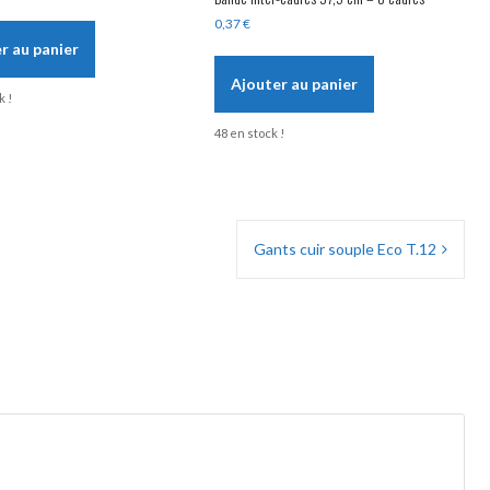
0,37
€
r au panier
Ajouter au panier
k !
48 en stock !
Gants cuir souple Eco T.12