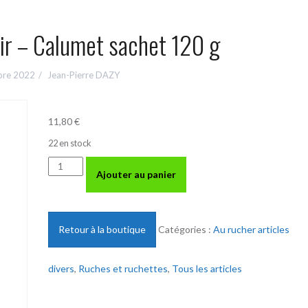
ir – Calumet sachet 120 g
bre 2022
Jean-Pierre DAZY
11,80
€
22 en stock
quantité
Ajouter au panier
de
Allumeur
enfumoir
-
Retour à la boutique
Catégories :
Au rucher articles
Calumet
sachet
divers
,
Ruches et ruchettes
,
Tous les articles
120
g