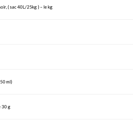
r, ( sac 40L/25kg ) – le kg
 50 ml)
e 30 g