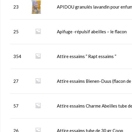
23
APIDOU granulés lavandin pour enfumoi
25
Apifuge -répulsif abeilles – le flacon
354
Attire essaims ” Rapt essaims “
27
Attire essaims Bienen-Duus (flacon de
57
Attire essaims Charme Abeilles tube d
26
Attire essaims tube de 30 gr Coop