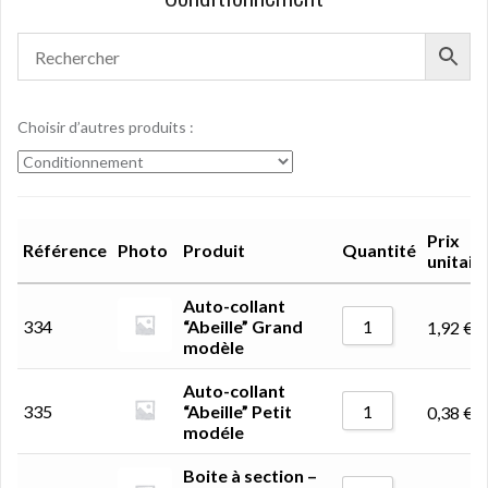
Choisir d’autres produits :
Prix
Référence
Photo
Produit
Quantité
unitair
Auto-collant
334
“Abeille” Grand
1,92
€
modèle
Auto-collant
335
“Abeille” Petit
0,38
€
modéle
Boite à section –