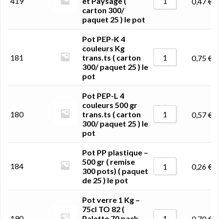
419
et Paysage (
0,47
€
carton 300/
paquet 25 ) le pot
Pot PEP-K 4
couleurs Kg
181
trans.ts ( carton
0,75
€
300/ paquet 25 ) le
pot
Pot PEP-L 4
couleurs 500 gr
180
trans.ts ( carton
0,57
€
300/ paquet 25 ) le
pot
Pot PP plastique –
500 gr ( remise
184
0,26
€
300 pots) ( paquet
de 25 ) le pot
Pot verre 1 Kg –
75cl TO 82 (
190
Palette 70 pack
0,70
€