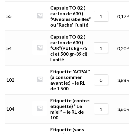
Capsule TO 82 (
carton de 630 )
55
0,17
€
“Alvéoles/abeilles”
ou “Ruche” l’unité
Capsule TO 82 (
carton de 630 )
54
“OR”(Pots kg -75
0,20
€
cl et 500 gr-39 cl)
l’unité
Etiquette “ACPAL”,
(à consommer
102
3,88
€
avant le:) – le RL
de 1 500
Etiquette (contre-
étiquette) ” Le
104
3,60
€
miel ” – le RL de
100
Etiquette (sans