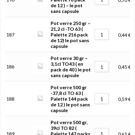
de 12 ) – le pot
sans capsule
Pot verre 250 gr –
21,2 cl -TO 63 (
187
Palette 216 pack
0,44
€
de 12) le pot sans
capsule
Pot verre 30 gr –
3,1cl TO43 ( en
186
0,45
€
pack de 40 ) le pot
sans capsule
Pot verre 500 gr
-37,8 cl TO 63 (
188
Palette 144 pack
0,59
€
de 12 ) le pot sans
capsule
Pot verre 500 gr,
39cl TO 82 (
189
Palette 147 packs
0,61
€