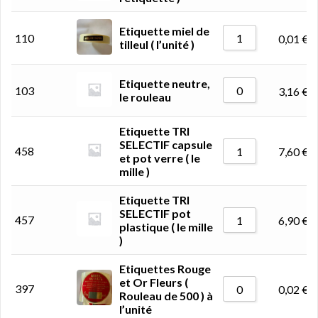
Etiquette miel de
110
0,01
€
tilleul ( l’unité )
Etiquette neutre,
103
3,16
€
le rouleau
Etiquette TRI
SELECTIF capsule
458
7,60
€
et pot verre ( le
mille )
Etiquette TRI
SELECTIF pot
457
6,90
€
plastique ( le mille
)
Etiquettes Rouge
et Or Fleurs (
397
0,02
€
Rouleau de 500 ) à
l’unité