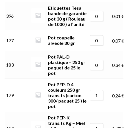
Etiquettes Tesa
bande de garantie
396
0,01
€
pot 30 g ( Rouleau
de 1000 ) à l’unité
Pot coupelle
177
0,07
€
alvéole 30 gr
Pot PAL-D
plastique – 250 gr
183
0,34
€
paquet de 25 le
pot
Pot PEP-D 4
couleurs 250 gr
179
trans.ts (carton
0,24
€
300/ paquet 25 ) le
pot
Pot PEP-K
trans.ts Kg – Miel