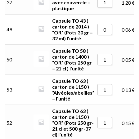
37
avec couvercle –
1,28
€
plastique
Capsule TO 43 (
carton de 2014 )
49
0,06
€
“OR” (Pots 30 gr –
32 ml) l’unité
Capsule TO 58 (
carton de 1400 )
50
0,05
€
“OR” (Pots 250 gr
– 21 cl ) l’unité
Capsule TO 63 (
carton de 1150 )
53
0,13
€
“Alvéoles/abeilles”
– l’unité
Capsule TO 63 (
carton de 1150 )
52
“OR” (Pots 250 gr-
0,15
€
21 cl et 500 gr-37
cl) l’unité