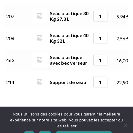
Seau plastique 30
207
5,94
€
Kg 27,3 L
Seau plastique 40
208
7,56
€
Kg 32 L
Seau plastique
463
16,00
€
avec bec verseur
214
Support de seau
22,90
€
Nous utilisons des cookies pour vous garantir la meilleure
expérience sur notre site web. Vous pouvez les accepter ou
les refuser
Proudly powered by WordPress
|
Theme:
Oria
by