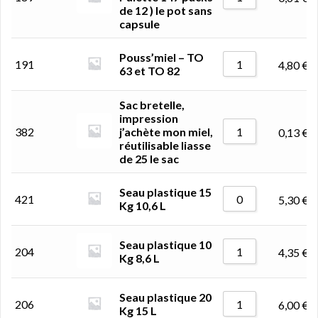
de 12 ) le pot sans
capsule
Pouss’miel – TO
191
4,80
€
63 et TO 82
Sac bretelle,
impression
382
j’achète mon miel,
0,13
€
réutilisable liasse
de 25 le sac
Seau plastique 15
421
5,30
€
Kg 10,6 L
Seau plastique 10
204
4,35
€
Kg 8,6 L
Seau plastique 20
206
6,00
€
Kg 15 L