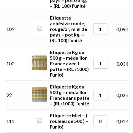
pays – pot 0,5kg,
– (RL 100) l’unité
Etiquette
adhésive ronde,
109
rouge/or, miel de
0,09
€
pays – pot kg, –
(RL 100) l’unité
Etiquette Kg ou
500 g – médaillon
100
France avec 1
0,03
€
patte – (RL /1000)
l’unité
Etiquette Kg ou
500 g – médaillon
99
0,02
€
France sans patte
– (RL/1000) l’unité
Etiquette Miel – (
111
rouleau de 500 ) –
0,01
€
l’unité