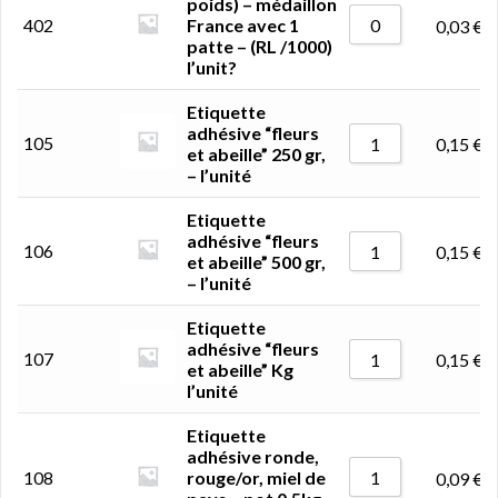
poids) – médaillon
402
France avec 1
0,03
€
patte – (RL /1000)
l’unit?
Etiquette
adhésive “fleurs
105
0,15
€
et abeille” 250 gr,
– l’unité
Etiquette
adhésive “fleurs
106
0,15
€
et abeille” 500 gr,
– l’unité
Etiquette
adhésive “fleurs
107
0,15
€
et abeille” Kg
l’unité
Etiquette
adhésive ronde,
108
rouge/or, miel de
0,09
€