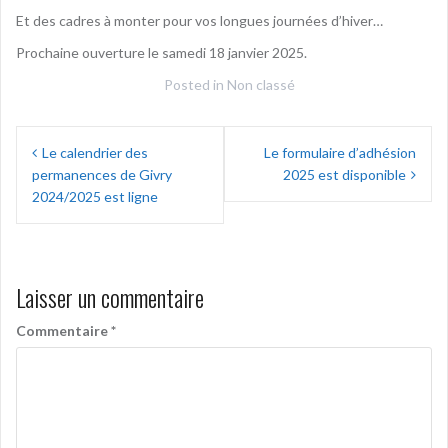
Et des cadres à monter pour vos longues journées d’hiver…
Prochaine ouverture le samedi 18 janvier 2025.
Posted in
Non classé
Navigation
Le calendrier des
Le formulaire d’adhésion
de
permanences de Givry
2025 est disponible
l’article
2024/2025 est ligne
Laisser un commentaire
Commentaire
*