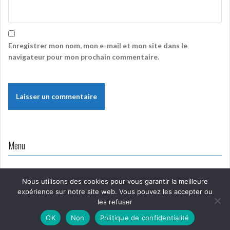
Enregistrer mon nom, mon e-mail et mon site dans le
navigateur pour mon prochain commentaire.
Menu
Nous utilisons des cookies pour vous garantir la meilleure
expérience sur notre site web. Vous pouvez les accepter ou
les refuser
Proudly powered by WordPress
|
Theme:
Oria
by
OK
Non
Politique de confidentialité
JustFreeThemes.